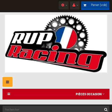
Panier
(vide)
Navigation
bascule
PIÈCES OCCASION