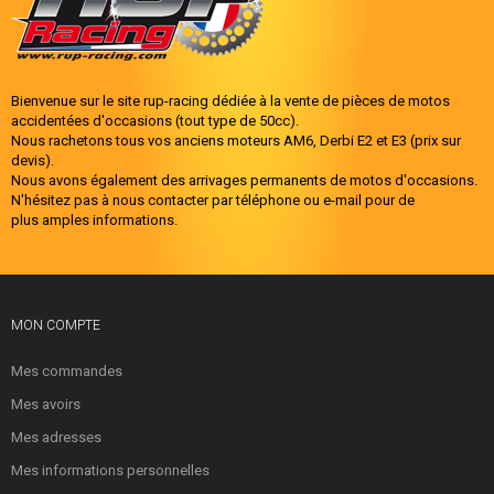
Bienvenue sur le site rup-racing dédiée à la vente de pièces de motos
accidentées d'occasions (tout type de 50cc).
Nous rachetons tous vos anciens moteurs AM6, Derbi E2 et E3 (prix sur
devis).
Nous avons également des arrivages permanents de motos d'occasions.
N'hésitez pas à nous contacter par téléphone ou e-mail pour de
plus amples informations.
MON COMPTE
Mes commandes
Mes avoirs
Mes adresses
Mes informations personnelles